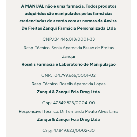
há problema algum de fazer ao mesmo tempo
ajudando a intensificar o fluxo sanguíneo no pênis para
Além disso, os comprimidos sublinguais não são
A MANUAL não é uma farmácia. Todos produtos
tratamentos de queda capilar e de disfunção erétil, já que
que tenha uma ereção*.
metabolizados pelo fígado, o que também contribui com
adquiridos são manipulados pelas farmácias
um medicamento não interfere nos resultados do outro.
credenciadas de acordo com as normas da Anvisa.
a rapidez na absorção e na manutenção dos efeitos.
De Freitas Zanqui Farmácia Personalizada Ltda
²Gallo L e colaboradores. The Daily Therapy With L-
Arginine 2,500 mg and Tadalafil 5 mg in Combination
¹Narang, Neha; Sharma, Jyoti. Sublingual Mucosa as a
CNPJ:34.446.018/0001-33
and in Monotherapy for the Treatment of Erectile
Route for Systemic Drug Delivery. International Journal of
Resp. Técnico: Sonia Aparecida Fazan de Freitas
Dysfunction: A Prospective, Randomized Multicentre
Pharmacy and Pharmaceutical Sciences. 2011
Zanqui
Study. Sex Med. 2020 Jun
Roselis Farmácia e Laboratório de Manipulação
CNPJ: 04.799.666/0001-02
Resp. Técnico: Rozelis Aparecida Lopes
Zanqui & Zanqui Fcia Drog Ltda
Cnpj: 47.849.823/0004-00
Responsável Técnico: Dr Fernando Pivato Alves Lima
Zanqui & Zanqui Fcia Drog Ltda
Cnpj: 47.849.823/0002-30