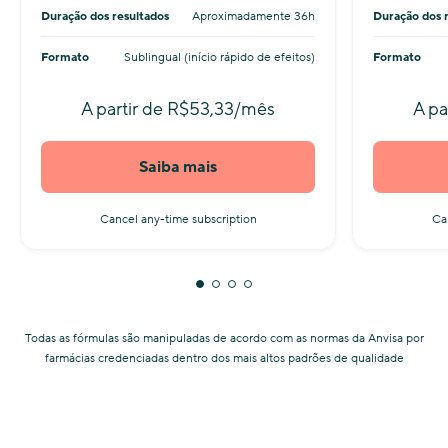
Duração dos resultados
Aproximadamente 36h
Duração dos 
Formato
Sublingual (início rápido de efeitos)
Formato
A partir de R$53,33/mês
A pa
Saiba mais
Cancel any-time subscription
Ca
Todas as fórmulas são manipuladas de acordo com as normas da Anvisa por
farmácias credenciadas dentro dos mais altos padrões de qualidade