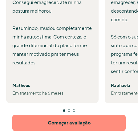
Consegui emagrecer, até minha
emagrecer, 
postura melhorou.
descontando
comida.
Resumindo, mudou completamente
minha autoestima. Com certeza, o
Só com o s
grande diferencial do plano foi me
sinto que co
manter motivado pra ter meus
programa fez
resultados.
ter um resul
sentir confo
Matheus
Raphaela
Em tratamento há 6 meses
Em tratament
Começar avaliação