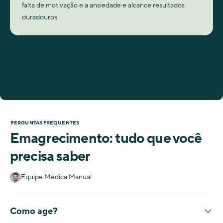
falta de motivação e a ansiedade e alcance resultados
duradouros.
O emagrecimento é um processo muito individual, cada pessoa evolui conforme o próprio
organismo, estilo de vida e adesão ao Programa. Mas fique tranquilo, uma equipe
multidisciplinar te acompanhará durante todo o tratamento para te ajudar a potencializar
seus resultados.
PERGUNTAS FREQUENTES
Emagrecimento: tudo que você
precisa saber
Equipe Médica Manual
Como age?