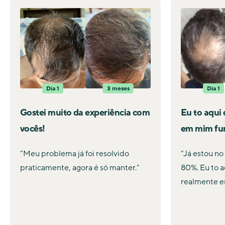
Dia 1
3 meses
Dia 1
Gostei muito da experiência com
Eu to aqui
vocês!
em mim fu
"Meu problema já foi resolvido
"Já estou no
praticamente, agora é só manter."
80%. Eu to a
realmente e