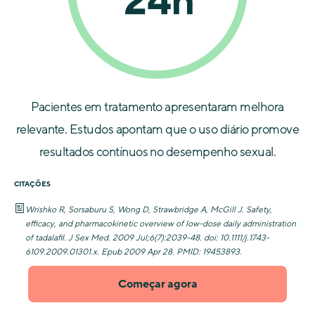
Pacientes em tratamento apresentaram melhora
relevante. Estudos apontam que o uso diário promove
resultados contínuos no desempenho sexual.
CITAÇÕES
Wrishko R, Sorsaburu S, Wong D, Strawbridge A, McGill J. Safety,
efficacy, and pharmacokinetic overview of low-dose daily administration
of tadalafil. J Sex Med. 2009 Jul;6(7):2039-48. doi: 10.1111/j.1743-
6109.2009.01301.x. Epub 2009 Apr 28. PMID: 19453893.
Começar agora