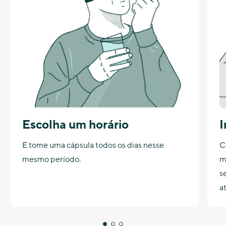
Escolha um horário
I
E tome uma cápsula todos os dias nesse
C
mesmo período.
m
s
a