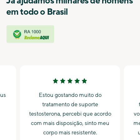
Já ajudamos milhares de homens
em todo o Brasil
eus
Estou gostando muito do
tratamento de suporte
testosterona, percebi que acordo
vo
com mais disposição, sinto meu
me
corpo mais resistente.