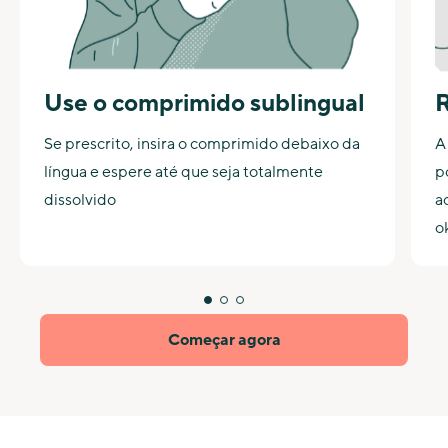
Use o comprimido sublingual
R
Se prescrito, insira o comprimido debaixo da
A
língua e espere até que seja totalmente
p
dissolvido
a
o
Começar agora