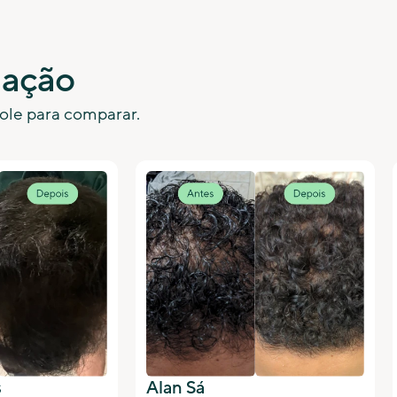
mação
ole para comparar.
s
Alan Sá