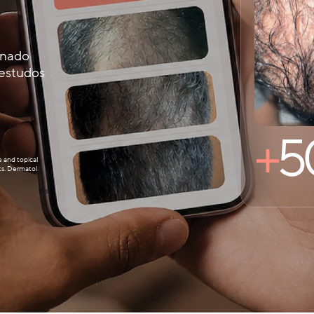
inado
 estudos
+
5
e and topical
ts. Dermatol