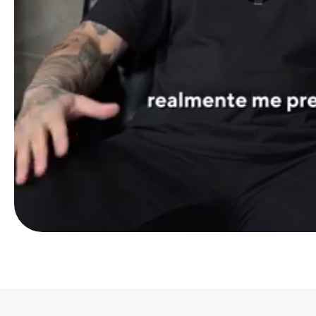
for
sound