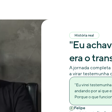
História real
"Eu achav
era o tran
A jornada completa d
a virar testemunh
"Eu virei testemunh
andando por aí que eu
Porque o que funcion
Felipe