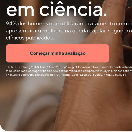
em ciência.
94% dos homens que utilizaram tratamento comb
apresentaram melhora na queda capilar, segundo
clínicos publicados.
Começar minha avaliação
¹Hu R, Xu F, Sheng Y, Qi S, Han Y, Miao Y, Rui W, Yang Q. Combined treatment with oral finasterid
minoxidil in male androgenetic alopecia: a randomized and comparative study in Chinese patien
Ther. 2015 Sep-Oct;28(5):303-8. doi: 10.1111/dth.12246. Epub 2015 Jun 2. PMID: 26031764