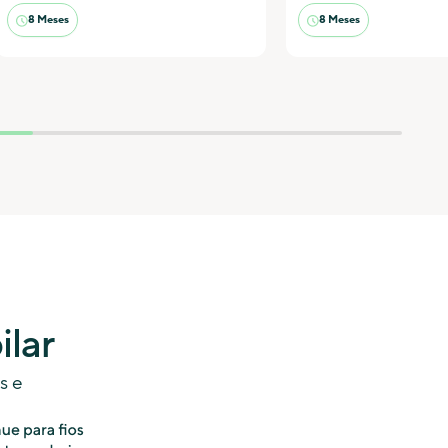
8 Meses
8 Meses
ilar
s e