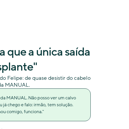
a que a única saída
splante"
o Felipe: de quase desistir do cabelo
a da MANUAL.
a da MANUAL. Não posso ver um calvo
 já chego e falo: irmão, tem solução.
ou comigo, funciona."