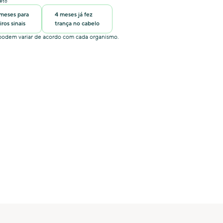
leto
 meses para
4 meses já fez
iros sinais
trança no cabelo
e podem variar de acordo com cada organismo.