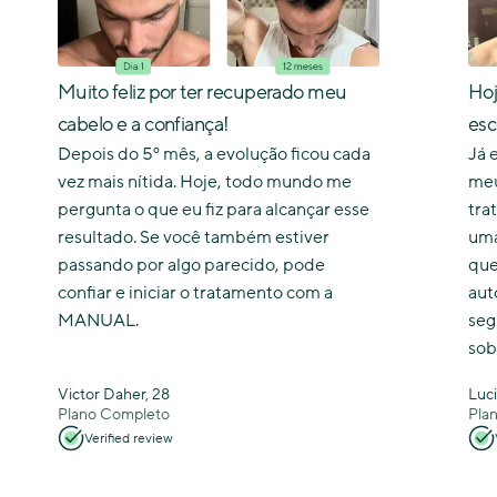
Muito feliz por ter recuperado meu
Hoj
cabelo e a confiança!
esc
Depois do 5º mês, a evolução ficou cada
Já 
vez mais nítida. Hoje, todo mundo me
meu
pergunta o que eu fiz para alcançar esse
tra
resultado. Se você também estiver
uma
passando por algo parecido, pode
que
confiar e iniciar o tratamento com a
aut
MANUAL.
seg
sob
Victor Daher, 28
Luci
Plano Completo
Pla
Verified review